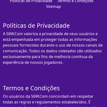
Políticas de Privacidade
Termos e Condições
Sitemap
Políticas de Privacidade
A 56W.Com valoriza a privacidade de seus usuários e
está empenhada em proteger todas as informações
pessoais fornecidas durante o uso de nossos canais de
comunicação. Todos os dados coletados são utilizados
exclusivamente para fins de melhoria contínua da
experiência de nossos jogadores.
Termos e Condições
Os usuários da 56W.Com concordam em respeitar
todas as regras e regulamentos estabelecidos. É