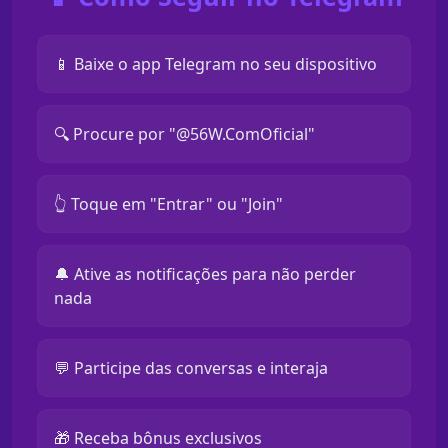
📱 Baixe o app Telegram no seu dispositivo
🔍 Procure por "@56W.ComOficial"
👆 Toque em "Entrar" ou "Join"
🔔 Ative as notificações para não perder
nada
💬 Participe das conversas e interaja
🎁 Receba bônus exclusivos