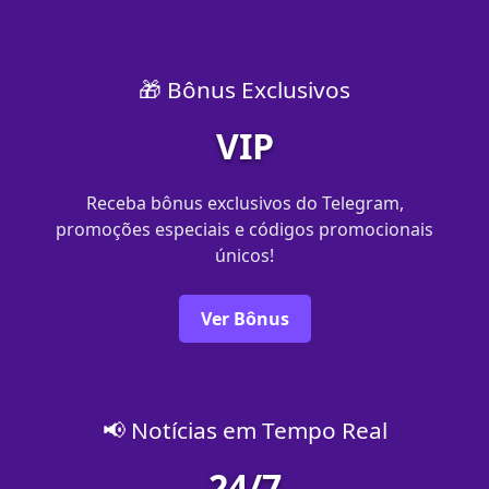
🎁 Bônus Exclusivos
VIP
Receba bônus exclusivos do Telegram,
promoções especiais e códigos promocionais
únicos!
Ver Bônus
📢 Notícias em Tempo Real
24/7