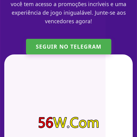
você tem acesso a promoções incríveis e uma
experiência de jogo inigualável. Junte-se aos
vencedores agora!
SEGUIR NO TELEGRAM