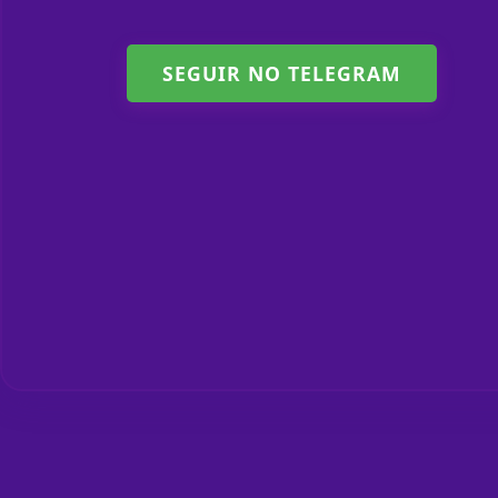
SEGUIR NO TELEGRAM