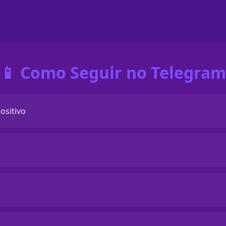
📱 Como Seguir no Telegram
ositivo