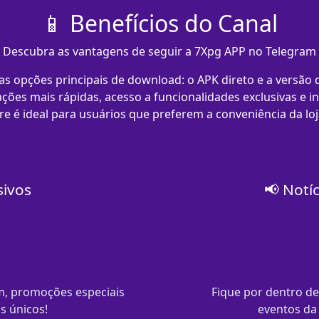
📱 Benefícios do Canal
Descubra as vantagens de seguir a 7Xpg APP no Telegram
s opções principais de download: o APK direto e a versão 
zações mais rápidas, acesso a funcionalidades exclusivas e 
re é ideal para usuários que preferem a conveniência da loja
sivos
📢 Notí
m, promoções especiais
Fique por dentro d
s únicos!
eventos da